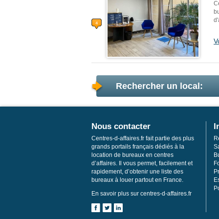
C
b
d'
V
Rechercher un local:
Nous contacter
I
Centres-d-affaires.fr fait partie des plus
R
grands portails français dédiés à la
S
location de bureaux en centres
Bu
d’affaires. Il vous permet, facilement et
F
rapidement, d’obtenir une liste des
Pr
bureaux à louer partout en France.
E
Po
En savoir plus sur centres-d-affaires.fr