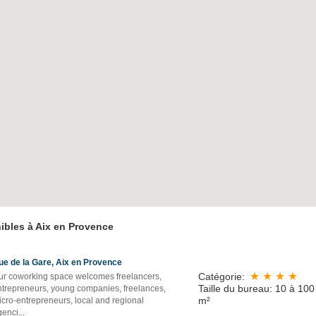
ibles à Aix en Provence
ue de la Gare, Aix en Provence
Catégorie:
ur coworking space welcomes freelancers,
Taille du bureau: 10 à 100
ntrepreneurs, young companies, freelances,
m²
icro-entrepreneurs, local and regional
genci
...