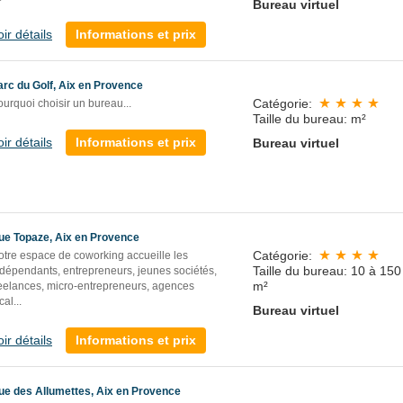
Bureau virtuel
oir détails
Informations et prix
arc du Golf, Aix en Provence
Catégorie:
urquoi choisir un bureau...
Taille du bureau: m²
oir détails
Informations et prix
Bureau virtuel
ue Topaze, Aix en Provence
Catégorie:
otre espace de coworking accueille les
Taille du bureau: 10 à 150
ndépendants, entrepreneurs, jeunes sociétés,
m²
reelances, micro-entrepreneurs, agences
cal
...
Bureau virtuel
oir détails
Informations et prix
ue des Allumettes, Aix en Provence