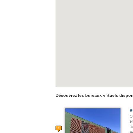
Découvrez les bureaux virtuels dispon
R
O
e
m
a