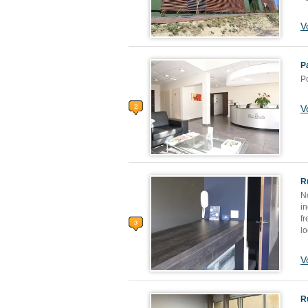
V
P
Po
V
R
N
i
f
lo
V
R