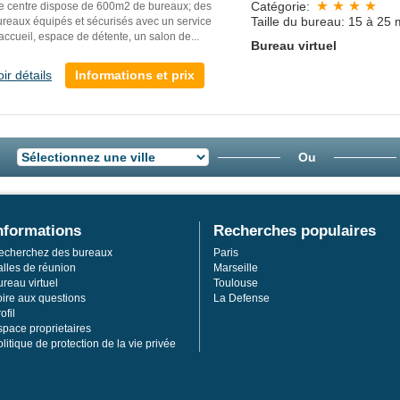
Catégorie:
e centre dispose de 600m2 de bureaux; des
Taille du bureau: 15 à 25 
ureaux équipés et sécurisés avec un service
accueil, espace de détente, un salon de...
Bureau virtuel
oir détails
Informations et prix
Ou
nformations
Recherches populaires
echerchez des bureaux
Paris
alles de réunion
Marseille
reau virtuel
Toulouse
oire aux questions
La Defense
ofil
space proprietaires
litique de protection de la vie privée