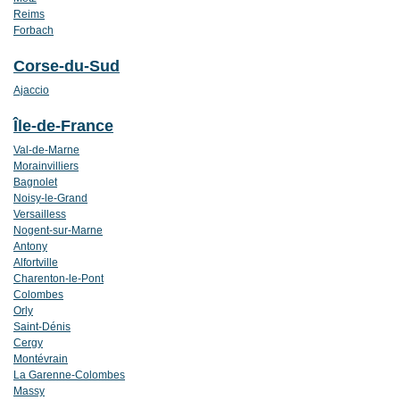
Reims
Forbach
Corse-du-Sud
Ajaccio
Île-de-France
Val-de-Marne
Morainvilliers
Bagnolet
Noisy-le-Grand
Versailless
Nogent-sur-Marne
Antony
Alfortville
Charenton-le-Pont
Colombes
Orly
Saint-Dénis
Cergy
Montévrain
La Garenne-Colombes
Massy