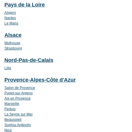
Pays de la Loire
Angers
Nantes
Le Mans
Alsace
Mulhouse
Strasbourg
Nord-Pas-de-Calais
Lille
Provence-Alpes-Côte d'Azur
Salon de Provence
Puget-sur-Argens
Aix en Provence
Marseille
Pertuis
La Seyne sur Mer
Beausoleil
Sophia-Antipolis
Nice