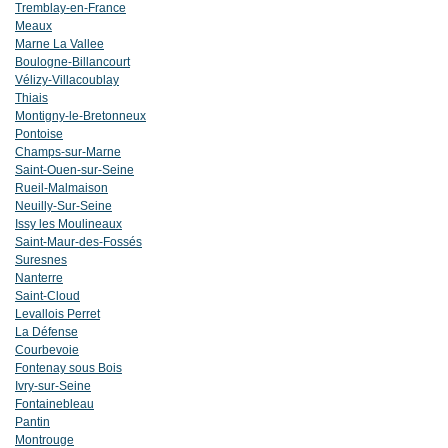
Tremblay-en-France
Meaux
Marne La Vallee
Boulogne-Billancourt
Vélizy-Villacoublay
Thiais
Montigny-le-Bretonneux
Pontoise
Champs-sur-Marne
Saint-Ouen-sur-Seine
Rueil-Malmaison
Neuilly-Sur-Seine
Issy les Moulineaux
Saint-Maur-des-Fossés
Suresnes
Nanterre
Saint-Cloud
Levallois Perret
La Défense
Courbevoie
Fontenay sous Bois
Ivry-sur-Seine
Fontainebleau
Pantin
Montrouge