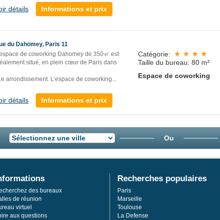
oir détails
Informations et prix
ue du Dahomey, Paris 11
Catégorie:
’espace de coworking Dahomey de 350㎡ est
Taille du bureau: 80 m²
déalement situé, en plein cœur de Paris dans
Espace de coworking
1e arrondissement. L’espace de coworking...
oir détails
Informations et prix
Ou
nformations
Recherches populaires
echerchez des bureaux
Paris
alles de réunion
Marseille
reau virtuel
Toulouse
oire aux questions
La Defense