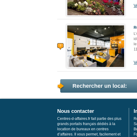
V
R
L
i
le
1
V
Rechercher un local:
Nous contacter
I
Centres-d-affaires.fr fait partie des plus
R
grands portails français dédiés à la
S
location de bureaux en centres
Bu
d’affaires. Il vous permet, facilement et
F