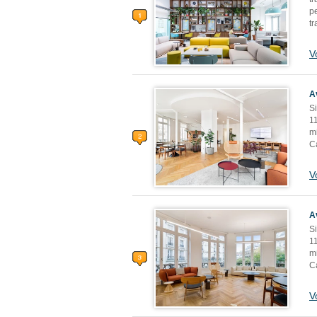
p
tr
V
A
Si
1
m
C
V
A
Si
1
m
C
V