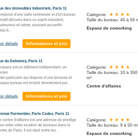
ue des immeubles Industriels, Paris 11
Catégorie:
omposé d'une salle lumineuse et d'un bureau
Taille du bureau: 40 à 55 
ivatif décorés dans un esprit industriel,
aleureux et calme, pouvant accueillir
Espace de coworking
squ'à...
oir détails
Informations et prix
ue du Dahomey, Paris 11
Catégorie:
’espace est un bâtiment indépendant, un
Taille du bureau: 10 à 350
ncien
m²
tel particulier qui dispose d’une terrasse et
aque bureau est éclairé directement par...
Centre d'affaires
oir détails
Informations et prix
venue Parmentier, Paris Cedex, Paris 11
Catégorie:
 centre d'affaires est une adresse de prestige
Taille du bureau: 9 à 50 m
ur votre votre location de bureaux dans le
ntre de Paris. Il est situé entre les...
Espace de coworking