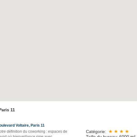
aris 11
oulevard Voltaire, Paris 11
Catégorie:
tre définition du coworking : espaces de
Taille du bureau: 6000 m²
avail où bienveillance rime avec