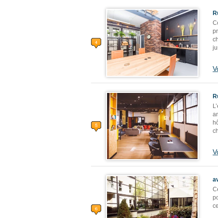
R
C
pr
ch
ju
V
R
L
a
hô
ch
V
a
Ce
po
ce