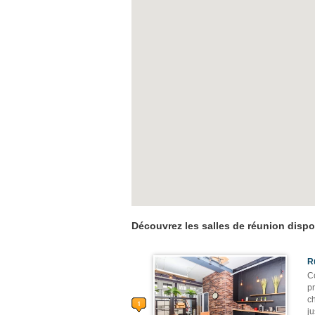
Découvrez les salles de réunion dispo
R
C
pr
ch
ju