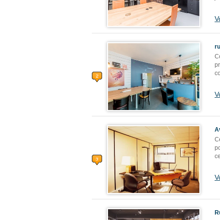
V
r
C
pr
co
V
A
Ce
po
ce
V
R