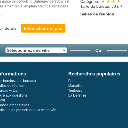
Catégorie:
’espace de coworking Dahomey de 350㎡ est
Taille du bureau: 80 m²
déalement situé, en plein cœur de Paris dans
Salles de réunion
e...
oir détails
Informations et prix
Ou
nformations
Recherches populaires
echerchez des bureaux
Paris
alles de réunion
Marseille
reau virtuel
Toulouse
oire aux questions
La Defense
ofil
space proprietaires
litique de protection de la vie privée