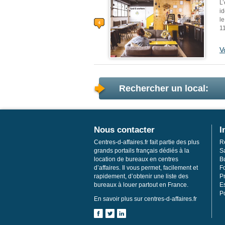
L
i
le
11
V
Rechercher un local:
Nous contacter
I
Centres-d-affaires.fr fait partie des plus
R
grands portails français dédiés à la
S
location de bureaux en centres
Bu
d’affaires. Il vous permet, facilement et
F
rapidement, d’obtenir une liste des
Pr
bureaux à louer partout en France.
E
Po
En savoir plus sur centres-d-affaires.fr