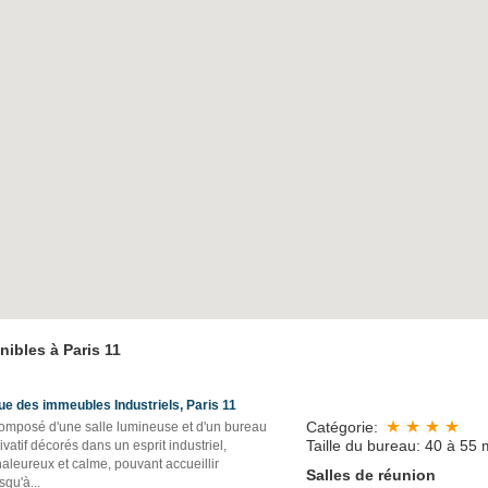
nibles à Paris 11
ue des immeubles Industriels, Paris 11
Catégorie:
omposé d'une salle lumineuse et d'un bureau
Taille du bureau: 40 à 55 
ivatif décorés dans un esprit industriel,
aleureux et calme, pouvant accueillir
Salles de réunion
squ'à...