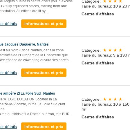
Catégorie:
he Angers business centre offers you in excess
Taille du bureau: 10 à 20 
 17 fully equipped offices, starting from one
rkstation. All offices are lit by...
Centre d'affaires
oir détails
Informations et prix
ue Jacques Daguerre, Nantes
Catégorie:
’est au Nord-Est de Nantes, dans la zone
Taille du bureau: 9 à 190 
activités de l’Europarc de la Chantrerie que
tre espace de coworking ouvrira ses portes...
Centre d'affaires
oir détails
Informations et prix
ue ampère ZI La Folie Sud , Nantes
Catégorie:
TRATEGIC LOCATION Located in La
Taille du bureau: 10 à 150
aize-le-Vicomte, in the La Folie Sud craft
m²
one
 the outskirts of La Roche-sur-Yon, this BUR
...
Centre d'affaires
oir détails
Informations et prix