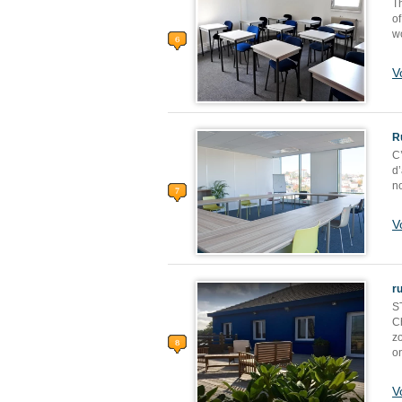
T
of
wo
V
R
C
d’
no
V
r
S
Ch
z
on
V