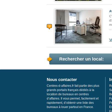
A
C
d
me
...
V
Rechercher un local:
Nous contacter
I
Centres-d-affaires.fr fait partie des plus
R
grands portails français dédiés à la
S
location de bureaux en centres
Bu
d’affaires. Il vous permet, facilement et
F
rapidement, d’obtenir une liste des
Pr
bureaux à louer partout en France.
E
Po