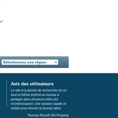
m²
Avis des utilisateurs
Le site m’a permis de rechercher en un
seul et même endroit un bureau à
partager dans plusieurs villes qui
m’intéressaient. Une solution rapide et
simple pour trouver le bureau idéal.
Thomas Ruhoff, DN-Property