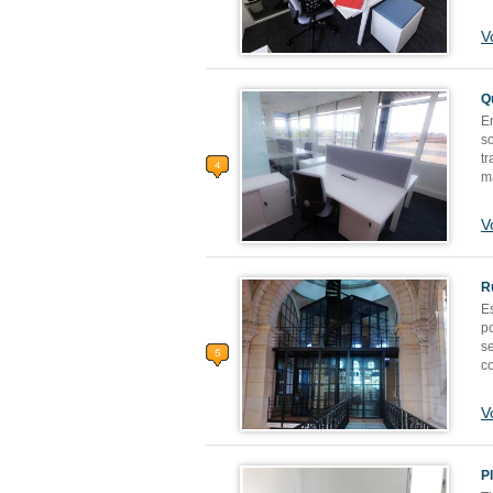
V
Q
E
s
tr
m
V
R
E
p
s
cœ
V
P