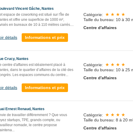
oulevard Vincent Gâche, Nantes
Catégorie:
t espace de coworking est situé sur l'Île de
Taille du bureau: 10 à 30 
ntes et offre une superficie de 1000 m²,
visés en bureaux de 10 à 110 mètres carrés....
Centre d'affaires
oir détails
Informations et prix
ue Crucy, Nantes
Catégorie:
 centre d'affaires est idéalement placé à
Taille du bureau: 10 à 25 
ntes, dans le quartier d’affaires de la cité des
ongrès. Les espaces communs du centre...
Centre d'affaires
oir détails
Informations et prix
uai Ernest Renaud, Nantes
Catégorie:
nvie de travailler différemment ? Que vous
Taille du bureau: 8 à 20 m
oyez startups, TPE, grands compte, ou
availleur nomade, le centre propose
Centre d'affaires
aintena
...