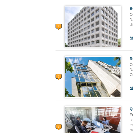
B
Ce
Na
di
V
R
Ce
Na
C
V
Q
E
s
tr
m