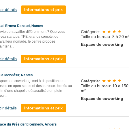
oir détails
Informations et prix
uai Ernest Renaud, Nantes
Catégorie:
nvie de travailler différemment ? Que vous
Taille du bureau: 8 à 20 m
oyez startups, TPE, grands compte, ou
availleur nomade, le centre propose
Espace de coworking
aintena
...
oir détails
Informations et prix
ue Mondésir, Nantes
Catégorie:
space de coworking, met à disposition des
Taille du bureau: 10 à 150
ostes en open space et des bureaux fermés au
m²
ein d’une chapelle désacralisée en plein
ur...
Espace de coworking
oir détails
Informations et prix
lace du Président Kennedy, Angers