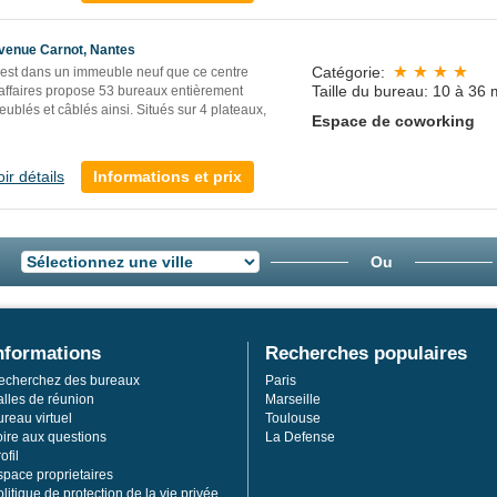
venue Carnot, Nantes
Catégorie:
'est dans un immeuble neuf que ce centre
Taille du bureau: 10 à 36 
'affaires propose 53 bureaux entièrement
ublés et câblés ainsi. Situés sur 4 plateaux,
Espace de coworking
oir détails
Informations et prix
Ou
nformations
Recherches populaires
echerchez des bureaux
Paris
alles de réunion
Marseille
reau virtuel
Toulouse
oire aux questions
La Defense
ofil
space proprietaires
litique de protection de la vie privée