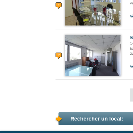
Po
V
b
Ce
a
q
V
Rechercher un local: