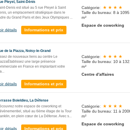
ue Pleyel, Saint-Dénis
Catégorie:
int-Denis est situé au 5 rue Pleyel à Saint
Taille du bureau: 8 à 1095
enis, un emplacement stratégique dans le
m²
adre du Grand Paris et des Jeux Olympiques
...
Espace de coworking
oir détails
Informations et prix
ue de la Piazza, Noisy-le-Grand
Catégorie:
issez de nouveaux liens au centre Le
Taille du bureau: 10 à 132
iazzaÉtablissez une large présence
m²
ommerciale en France en implantant votre
a
...
Centre d'affaires
oir détails
Informations et prix
errasse Boieldieu, La Défense
Catégorie:
écouvrez notre espace de coworking et
Taille du bureau: 11 à 200
’évènementiel, situé au 6ème étage de la Tour
m²
ranklin, en plein cœur de La Défense. Avec s
...
Espace de coworking
oir détails
Informations et prix