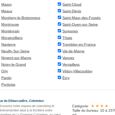
Massy
Saint-Cloud
Meaux
Saint-Dénis
Montigny-le-Bretonneux
Saint-Maur-des-Fossés
Montrouge
Saint-Ouen-sur-Seine
Montévrain
Suresnes
Morainvilliers
Thiais
Nanterre
Tremblay-en-France
Neuilly-Sur-Seine
Val-de-Marne
Nogent-sur-Marne
Vanves
Noisy-le-Grand
Versailless
Orly
Vélizy-Villacoublay
Pantin
Évry
Pontoise
ue du Débarcadère, Colombes
Catégorie:
écouvrez notre espace de coworking et
Taille du bureau: 10 à 237
évènementiel situé à la frontière entre
m²
olombes et La Garenne-Colombes, au cœur
...