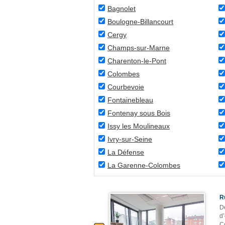
Bagnolet
Boulogne-Billancourt
Cergy
Champs-sur-Marne
Charenton-le-Pont
Colombes
Courbevoie
Fontainebleau
Fontenay sous Bois
Issy les Moulineaux
Ivry-sur-Seine
La Défense
La Garenne-Colombes
R
D
d’
C