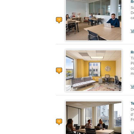
R
Sa
D
c
V
R
T
P
c
m
V
T
D
d
F
V