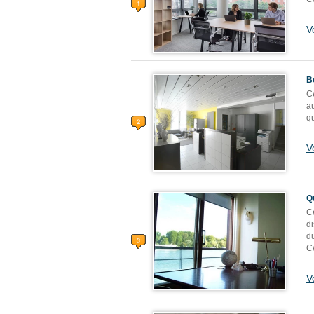
V
B
Ce
a
q
V
Q
Ce
di
d
C
V