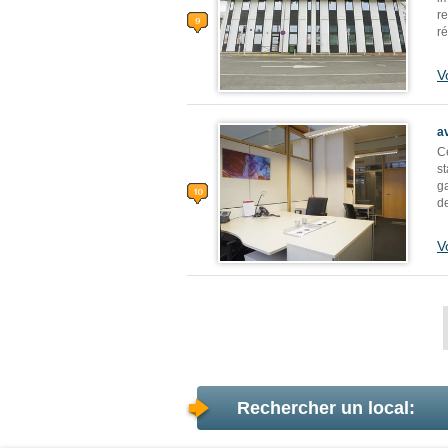
r
ré
V
a
C
st
g
de
V
Rechercher un local: