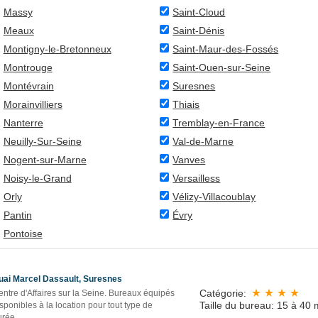
Massy
Saint-Cloud
Meaux
Saint-Dénis
Montigny-le-Bretonneux
Saint-Maur-des-Fossés
Montrouge
Saint-Ouen-sur-Seine
Montévrain
Suresnes
Morainvilliers
Thiais
Nanterre
Tremblay-en-France
Neuilly-Sur-Seine
Val-de-Marne
Nogent-sur-Marne
Vanves
Noisy-le-Grand
Versailless
Orly
Vélizy-Villacoublay
Pantin
Évry
Pontoise
uai Marcel Dassault, Suresnes
Catégorie:
ntre d'Affaires sur la Seine. Bureaux équipés
Taille du bureau: 15 à 40 
sponibles à la location pour tout type de
urée.