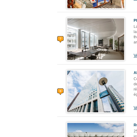
P
La
la
t
ar
V
A
Ce
d
r
ég
V
R
25
i