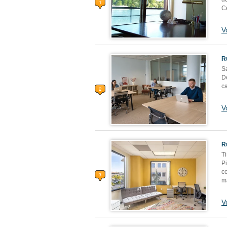
C
V
R
Sa
D
c
V
R
T
P
c
m
V