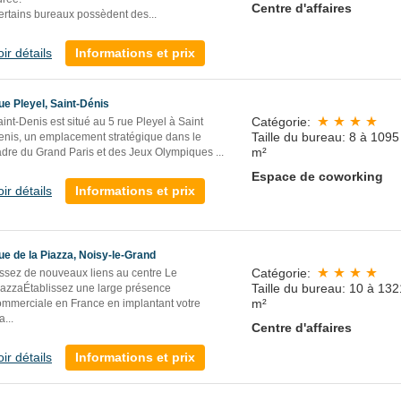
Centre d'affaires
ertains bureaux possèdent des...
oir détails
Informations et prix
ue Pleyel, Saint-Dénis
Catégorie:
int-Denis est situé au 5 rue Pleyel à Saint
Taille du bureau: 8 à 1095
enis, un emplacement stratégique dans le
m²
adre du Grand Paris et des Jeux Olympiques
...
Espace de coworking
oir détails
Informations et prix
ue de la Piazza, Noisy-le-Grand
Catégorie:
issez de nouveaux liens au centre Le
Taille du bureau: 10 à 132
iazzaÉtablissez une large présence
m²
ommerciale en France en implantant votre
a
...
Centre d'affaires
oir détails
Informations et prix