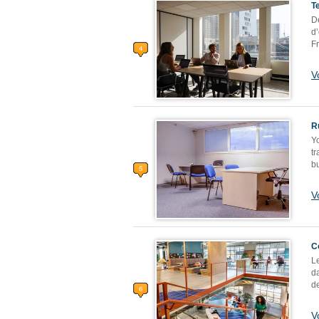
T
D
d
F
V
R
Yo
t
bu
V
C
Le
d
d
V