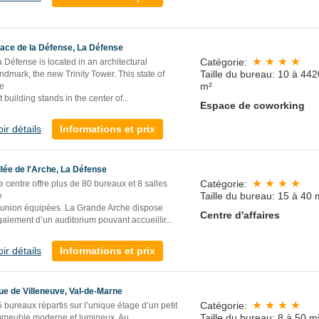
lace de la Défense, La Défense
Catégorie:
 Défense is located in an architectural
Taille du bureau: 10 à 442
ndmark, the new Trinity Tower. This state of
m²
he
t building stands in the center of...
Espace de coworking
oir détails
Informations et prix
llée de l'Arche, La Défense
Catégorie:
 centre offre plus de 80 bureaux et 8 salles
Taille du bureau: 15 à 40 
e
éunion équipées. La Grande Arche dispose
Centre d'affaires
alement d’un auditorium pouvant accueillir...
oir détails
Informations et prix
ue de Villeneuve, Val-de-Marne
Catégorie:
 bureaux répartis sur l’unique étage d’un petit
Taille du bureau: 8 à 50 m
mmeuble moderne et lumineux. Au