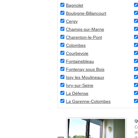
Bagnolet
Boulogne-Billancourt
Cergy
Champs-sur-Marne
Charenton-le-Pont
Colombes
Courbevoie
Fontainebleau
Fontenay sous Bois
Issy les Moulineaux
Ivry-sur-Seine
La Défense
La Garenne-Colombes
Q
Ce
di
d