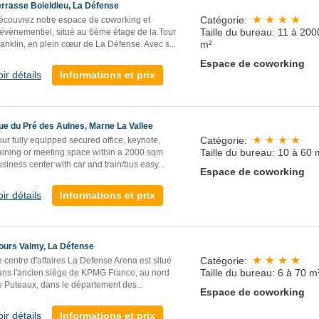
errasse Boieldieu, La Défense
Catégorie:
écouvrez notre espace de coworking et
Taille du bureau: 11 à 200
’évènementiel, situé au 6ème étage de la Tour
m²
ranklin, en plein cœur de La Défense. Avec s
...
Espace de coworking
oir détails
Informations et prix
ue du Pré des Aulnes, Marne La Vallee
Catégorie:
ur fully equipped secured office, keynote,
Taille du bureau: 10 à 60 
raining or meeting space within a 2000 sqm
siness center with car and train/bus easy...
Espace de coworking
oir détails
Informations et prix
ours Valmy, La Défense
Catégorie:
 centre d'affaires La Defense Arena est situé
Taille du bureau: 6 à 70 m
ans l'ancien siège de KPMG France, au nord
e Puteaux, dans le département des...
Espace de coworking
oir détails
Informations et prix